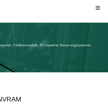
egories:
Feldbusmodule
,
PC-basierte Steuerungssysteme
NVRAM