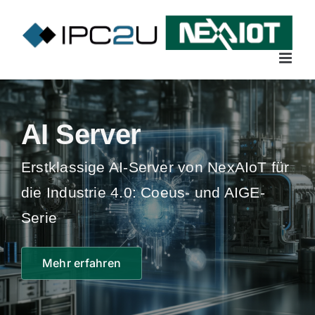
Skip
to
content
AI Server
Erstklassige AI-Server von NexAIoT für
die Industrie 4.0: Coeus- und AIGE-
Serie
Mehr erfahren