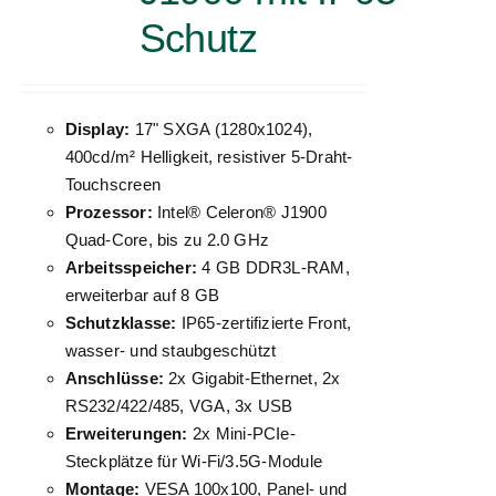
Schutz
Display:
17" SXGA (1280x1024),
400cd/m² Helligkeit, resistiver 5-Draht-
Touchscreen
Prozessor:
Intel® Celeron® J1900
Quad-Core, bis zu 2.0 GHz
Arbeitsspeicher:
4 GB DDR3L-RAM,
erweiterbar auf 8 GB
Schutzklasse:
IP65-zertifizierte Front,
wasser- und staubgeschützt
Anschlüsse:
2x Gigabit-Ethernet, 2x
RS232/422/485, VGA, 3x USB
Erweiterungen:
2x Mini-PCIe-
Steckplätze für Wi-Fi/3.5G-Module
Montage:
VESA 100x100, Panel- und