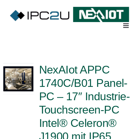
Skip
to
content
NexAIot APPC
1740C/B01 Panel-
PC – 17″ Industrie-
Touchscreen-PC
Intel® Celeron®
J1900 mit IP65