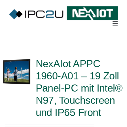
Skip
to
content
NexAIot APPC
1960-A01 – 19 Zoll
Panel-PC mit Intel®
N97, Touchscreen
und IP65 Front