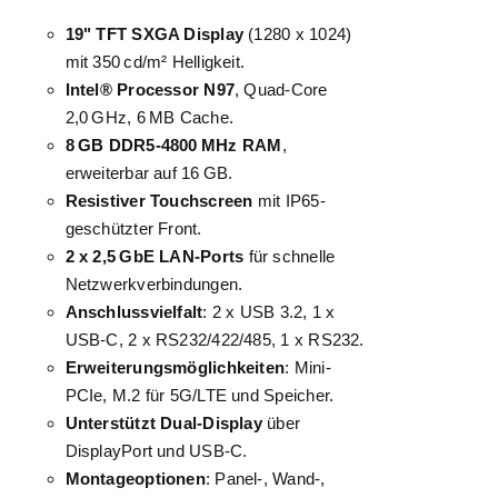
19" TFT SXGA Display
(1280 x 1024)
mit 350 cd/m² Helligkeit.
Intel® Processor N97
, Quad-Core
2,0 GHz, 6 MB Cache.
8 GB DDR5-4800 MHz RAM
,
erweiterbar auf 16 GB.
Resistiver Touchscreen
mit IP65-
geschützter Front.
2 x 2,5 GbE LAN-Ports
für schnelle
Netzwerkverbindungen.
Anschlussvielfalt
: 2 x USB 3.2, 1 x
USB-C, 2 x RS232/422/485, 1 x RS232.
Erweiterungsmöglichkeiten
: Mini-
PCIe, M.2 für 5G/LTE und Speicher.
Unterstützt Dual-Display
über
DisplayPort und USB-C.
Montageoptionen
: Panel-, Wand-,