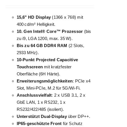
15,6" HD Display
(1366 x 768) mit
400 cd/m² Helligkeit.
10. Gen Intel® Core™ Prozessor
(bis
zu i9, LGA 1200, max. 35 W).
Bis zu 64 GB DDR4 RAM
(2 Slots,
2933 MHz).
10-Punkt Projected Capacitive
Touchscreen
mit kratzfester
Oberfläche (6H Härte).
Erweiterungsmöglichkeiten
: PCIe x4
Slot, Mini-PCIe, M.2 für 5G/Wi-Fi.
Anschlussvielfalt
: 2 x USB 3.1, 2 x
GbE LAN, 1 x RS232, 1 x
RS232/422/485 (isoliert).
Unterstützt Dual-Display
über DP++.
IP65-geschützte Front
für Schutz