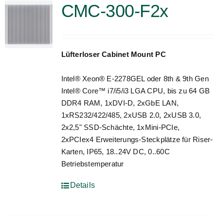
CMC-300-F2x
Lüfterloser Cabinet Mount PC
Intel® Xeon® E-2278GEL oder 8th & 9th Gen
Intel® Core™ i7/i5/i3 LGA CPU, bis zu 64 GB
DDR4 RAM, 1xDVI-D, 2xGbE LAN,
1xRS232/422/485, 2xUSB 2.0, 2xUSB 3.0,
2x2,5" SSD-Schächte, 1xMini-PCIe,
2xPCIex4 Erweiterungs-Steckplätze für Riser-
Karten, IP65, 18..24V DC, 0..60C
Betriebstemperatur
Details